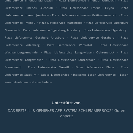
Lieferservice Ilmenau Manebach
Pizza Lieferservice Ilmenau Wümbach
Pizza
.
.
Lieferservice Ilmenau Bücheloh
Pizza Lieferservice Ilmenau Heyda
Pizza
.
.
Lieferservice Ilmenau Jesuborn
Pizza Lieferservice Ilmenau Gräfinau-Angstedt
Pizza
.
.
Lieferservice Ilmenau
Pizza Lieferservice Martinroda
Pizza Lieferservice Elgersburg
.
.
.
Manebach
Pizza Lieferservice Elgersburg Arlesberg
Pizza Lieferservice Elgersburg
.
.
Pizza Lieferservice Geraberg Arlesberg
Pizza Lieferservice Geraberg
Pizza
.
.
Lieferservice Arlesberg
Pizza Lieferservice Wipfratal
Pizza Lieferservice
.
.
Wachsenburggemeinde
Pizza Lieferservice Langewiesen Oehrenstock
Pizza
.
.
Lieferservice Langewiesen
Pizza Lieferservice Stützerbach
Pizza Lieferservice
.
.
.
Frauenwald
Pizza Lieferservice Neusiß
Pizza Lieferservice Plaue
Pizza
.
.
.
Lieferservice Stadtilm
Salate Lieferservice
Indisches Essen Lieferservice
Essen
zum mitnehmen und zum Liefern
Unterstützt von:
DAS BESTELL- & GENIEßER-APP-SYSTEM SCHLEMMERBOX24 Guten
Appetit