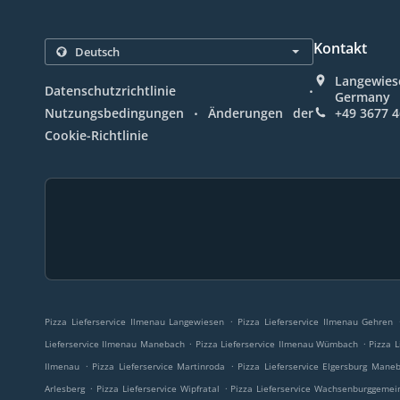
Kontakt
Langewiese
.
Datenschutzrichtlinie
Germany
.
Nutzungsbedingungen
Änderungen der
+49 3677 
Cookie-Richtlinie
.
Pizza Lieferservice Ilmenau Langewiesen
Pizza Lieferservice Ilmenau Gehren
.
.
Lieferservice Ilmenau Manebach
Pizza Lieferservice Ilmenau Wümbach
Pizza 
.
.
Ilmenau
Pizza Lieferservice Martinroda
Pizza Lieferservice Elgersburg Mane
.
.
Arlesberg
Pizza Lieferservice Wipfratal
Pizza Lieferservice Wachsenburggemei