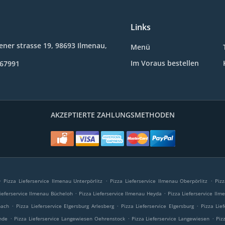
Links
ner strasse 19, 98693 Ilmenau,
Menü
Im Voraus bestellen
467991
AKZEPTIERTE ZAHLUNGSMETHODEN
.
.
.
Pizza Lieferservice Ilmenau Unterpörlitz
Pizza Lieferservice Ilmenau Oberpörlitz
Piz
.
.
Lieferservice Ilmenau Bücheloh
Pizza Lieferservice Ilmenau Heyda
Pizza Lieferservice Ilm
.
.
.
bach
Pizza Lieferservice Elgersburg Arlesberg
Pizza Lieferservice Elgersburg
Pizza Lie
.
.
.
nde
Pizza Lieferservice Langewiesen Oehrenstock
Pizza Lieferservice Langewiesen
Piz