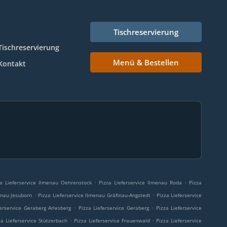
Tischreservierung
Tischreservierung
Menü & Bestellen
Kontakt
.
.
za Lieferservice Ilmenau Oehrenstock
Pizza Lieferservice Ilmenau Roda
Pizza
.
.
enau Jesuborn
Pizza Lieferservice Ilmenau Gräfinau-Angstedt
Pizza Lieferservice
.
.
ferservice Geraberg Arlesberg
Pizza Lieferservice Geraberg
Pizza Lieferservice
.
.
za Lieferservice Stützerbach
Pizza Lieferservice Frauenwald
Pizza Lieferservice